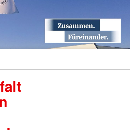
Wohlfahrt und Sozialarbeit
r
Generalsekretariat
ver
Rotes Kreuz international
AGB, Impressum &
Datenschutz
mular
er
Allgemeine Geschäftsbedingungen
(AGB)
inder
Datenschutzerklärung
Impressum
falt
n