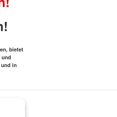
n!
n!
en, bietet
i und
 und in