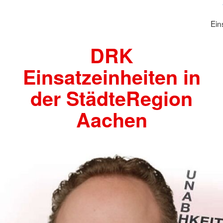
Ein
DRK
Einsatzeinheiten in
der StädteRegion
Aachen