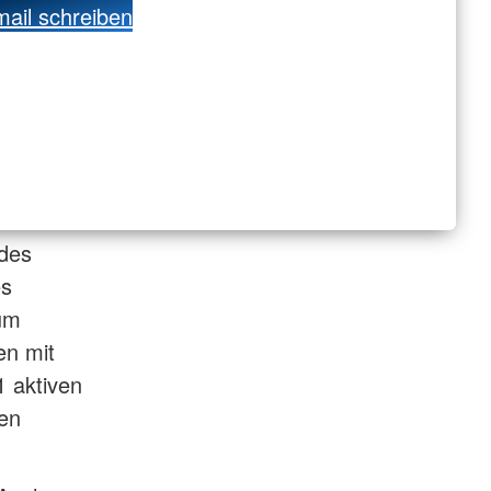
ail schreiben
 des
es
um
en mit
1 aktiven
ven