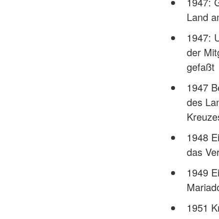
1947: 
Land a
1947: 
der Mi
gefaßt
1947 Be
des La
Kreuze
1948 E
das Ver
1949 E
Mariad
1951 Kr