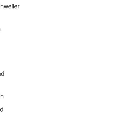
hweiler
m
nd
ch
nd