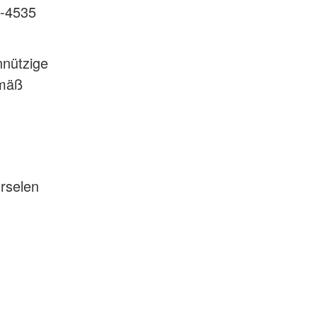
R-4535
nnützige
emäß
rselen