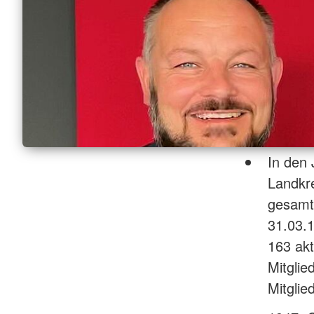
In den
Landkre
gesamt
31.03.1
163 akt
Mitglie
Mitglie