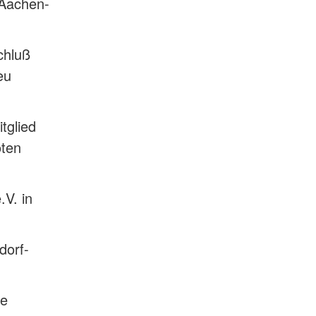
Aachen-
chluß
eu
tglied
oten
V. in
dorf-
ße