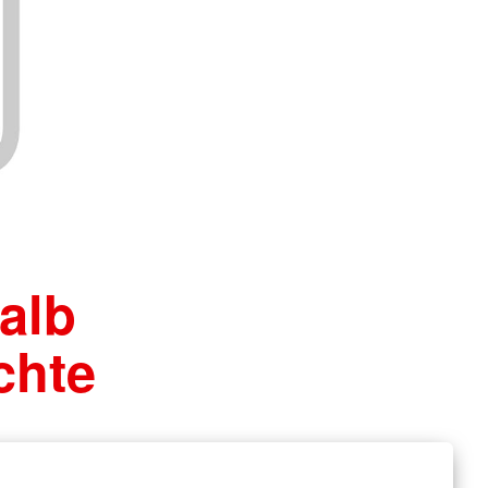
Wohlfahrt und Sozialarbeit
r
Generalsekretariat
ver
Rotes Kreuz international
AGB, Impressum &
Datenschutz
mular
er
Allgemeine Geschäftsbedingungen
(AGB)
inder
Datenschutzerklärung
Impressum
alb
chte