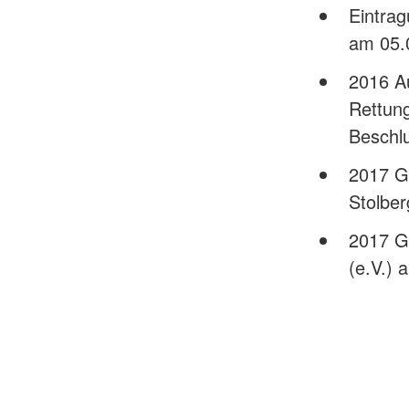
Eintrag
am 05.
2016 Au
Rettun
Beschl
2017 G
Stolber
2017 G
(e.V.) 