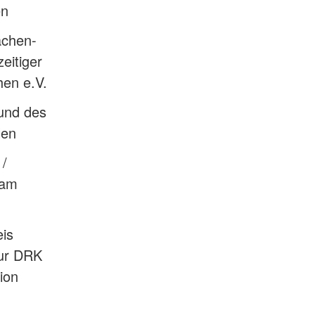
en
achen-
eitiger
en e.V.
und des
len
 /
 am
is
zur DRK
ion