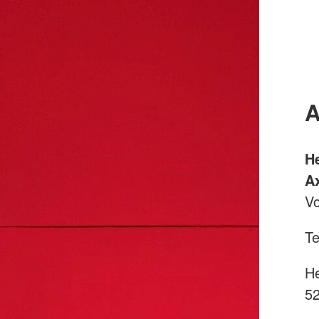
A
H
Ax
Vo
Te
He
5