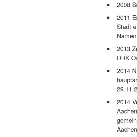
2008 S
2011 E
Stadt e
Namens
2013 Z
DRK Or
2014 N
haupta
29.11.
2014 V
Aachen
gemein
Aache