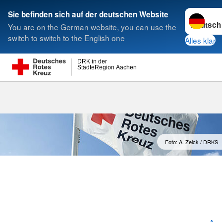
Sprache w
Sie befinden sich auf der deutschen Website
You are on the German website, you can use the
Suche
switch to switch to the English one
Alles klar
DRK in der
StädteRegion Aachen
Schwerbehind
Foto: A. Zelck / DRKS