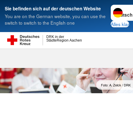
Sprache w
Sie befinden sich auf der deutschen Website
You are on the German website, you can use the
Suche
switch to switch to the English one
Alles klar
DRK in der
StädteRegion Aachen
Kontaktformu
Foto: A. Zelck / DRK