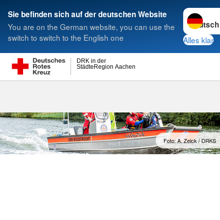
Sprache w
Sie befinden sich auf der deutschen Website
You are on the German website, you can use the
Suche
switch to switch to the English one
Alles klar
DRK in der
StädteRegion Aachen
Wasserrettu
Foto: A. Zelck / DRKS