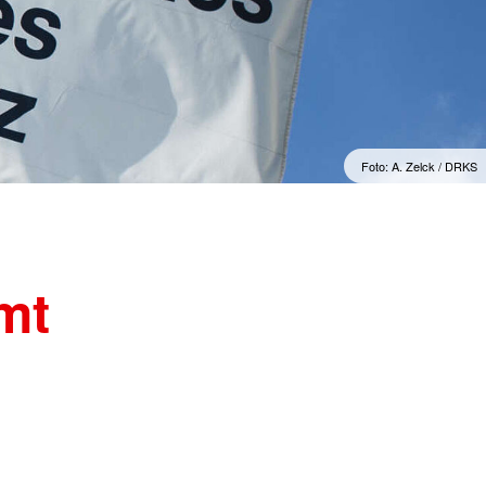
Wohlfahrt und Sozialarbeit
r
Generalsekretariat
ver
Rotes Kreuz international
AGB, Impressum &
Datenschutz
mular
er
Allgemeine Geschäftsbedingungen
(AGB)
inder
Foto: A. Zelck / DRKS
Datenschutzerklärung
Impressum
mt