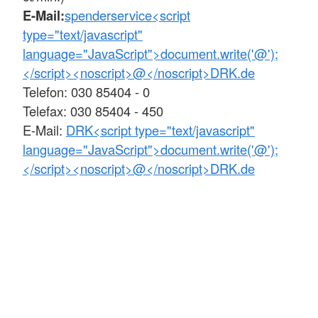
E-Mail:
spenderservice<script
type="text/javascript"
language="JavaScript">document.write('@');
</script><noscript>@</noscript>DRK.de
Telefon: 030 85404 - 0
Telefax: 030 85404 - 450
E-Mail:
DRK<script type="text/javascript"
language="JavaScript">document.write('@');
</script><noscript>@</noscript>DRK.de