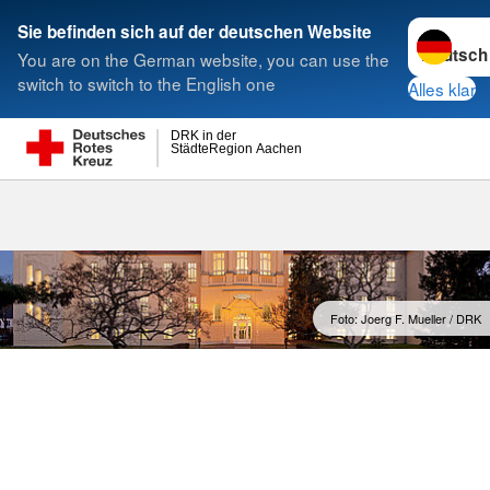
Sprache w
Sie befinden sich auf der deutschen Website
You are on the German website, you can use the
Suche
switch to switch to the English one
Alles klar
DRK in der
StädteRegion Aachen
Generalsekret
Foto: Joerg F. Mueller / DRK