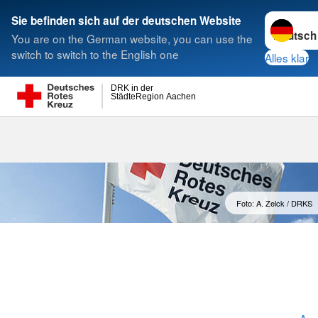
Sprache w
Sie befinden sich auf der deutschen Website
You are on the German website, you can use the
Suche
switch to switch to the English one
Alles klar
DRK in der
StädteRegion Aachen
Pflege
Foto: A. Zelck / DRKS