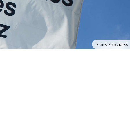
Wohlfahrt und Sozialarbeit
r
Generalsekretariat
ver
Rotes Kreuz international
AGB, Impressum &
Datenschutz
mular
er
Allgemeine Geschäftsbedingungen
(AGB)
inder
Foto: A. Zelck / DRKS
Datenschutzerklärung
Impressum