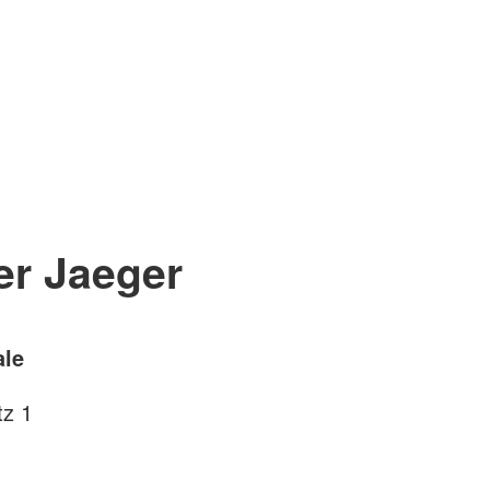
er Jaeger
ale
tz 1