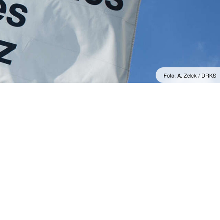
Wohlfahrt und Sozialarbeit
r
Generalsekretariat
ver
Rotes Kreuz international
AGB, Impressum &
Datenschutz
mular
er
Allgemeine Geschäftsbedingungen
(AGB)
inder
Foto: A. Zelck / DRKS
Datenschutzerklärung
Impressum