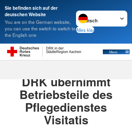
Sie befinden sich auf der
Sprache wechseln zu
deutschen Website
Suche
You are on the German website,
you can use the switch to switch to
Alles klar
the English one
DRK in der
Menü
StädteRegion Aachen
27.04.2023
· Pressemitteilung Aachen
DRK übernimmt
Betriebsteile des
Pflegedienstes
Visitatis