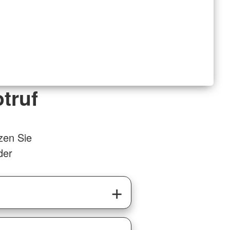
truf
zen Sie
der