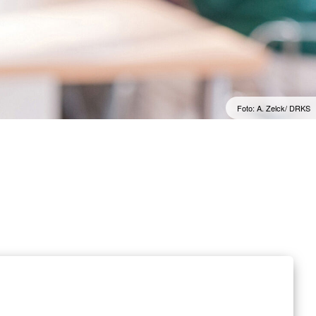
Wohlfahrt und Sozialarbeit
r
Generalsekretariat
ver
Rotes Kreuz international
AGB, Impressum &
Datenschutz
mular
er
Allgemeine Geschäftsbedingungen
(AGB)
inder
Foto: A. Zelck/ DRKS
Datenschutzerklärung
Impressum