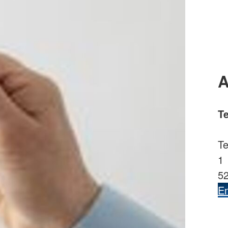
A
T
Te
1
5
Em