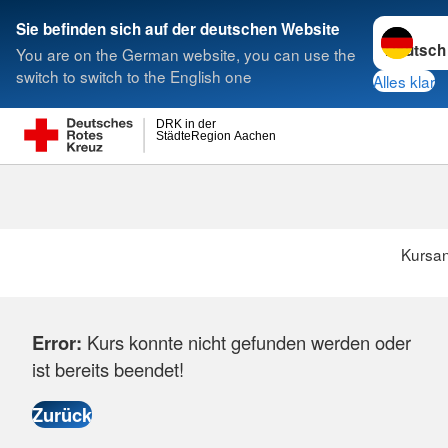
Sprache w
Sie befinden sich auf der deutschen Website
You are on the German website, you can use the
Suche
switch to switch to the English one
Alles klar
DRK in der
StädteRegion Aachen
Kursa
Error:
Kurs konnte nicht gefunden werden oder
ist bereits beendet!