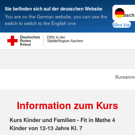
Sprache w
Sie befinden sich auf der deutschen Website
You are on the German website, you can use the
Suche
switch to switch to the English one
Alles klar
DRK in der
StädteRegion Aachen
Kursanme
Information zum Kurs
Kurs Kinder und Familien - Fit in Mathe 4
Kinder von 12-13 Jahre Kl. 7