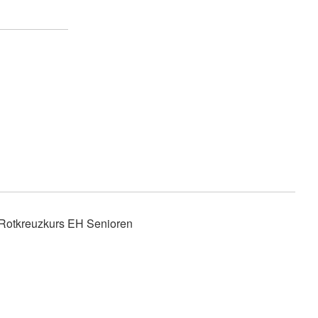
Wohlfahrt und Sozialarbeit
r
Generalsekretariat
ver
Rotes Kreuz international
AGB, Impressum &
Datenschutz
mular
er
Allgemeine Geschäftsbedingungen
(AGB)
inder
Datenschutzerklärung
Impressum
Rotkreuzkurs EH Senioren