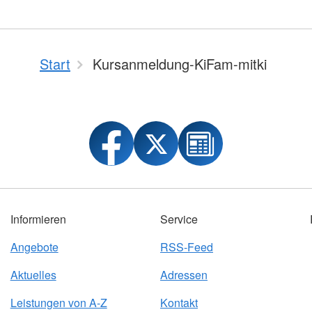
Hilfe
Jugendrotkreuz
nd Ehrenamt
DRK Serve
Reparaturcafé
Wasserwacht
ation
HiOrg-Ser
Wohlfahrt und Sozialarbeit
st
en
Kontakt
ertretung
Start
Einheiten
Kursanmeldung-KiFam-mitki
Kontaktfor
Einsatzeinheiten
Adressfind
Rettungshundeeinheit
Angebotsf
Wasserrettungszug
Kursfinder
Informieren
Service
Angebote
RSS-Feed
Aktuelles
Adressen
Leistungen von A-Z
Kontakt