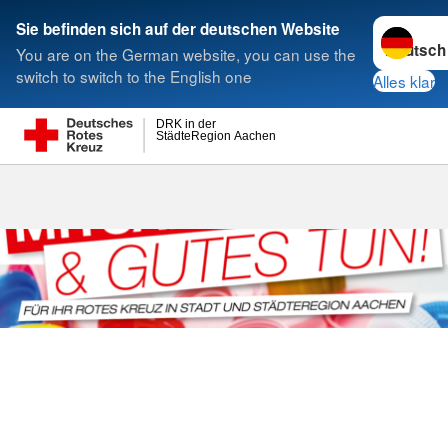
Sprache w
Sie befinden sich auf der deutschen Website
You are on the German website, you can use the
Suche
switch to switch to the English one
Alles klar
DRK in der
StädteRegion Aachen