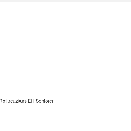
Wohlfahrt und Sozialarbeit
r
Generalsekretariat
ver
Rotes Kreuz international
AGB, Impressum &
Datenschutz
mular
er
Allgemeine Geschäftsbedingungen
(AGB)
inder
Datenschutzerklärung
Impressum
Rotkreuzkurs EH Senioren