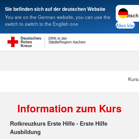
Sprache w
Sie befinden sich auf der deutschen Website
You are on the German website, you can use the
Suche
switch to switch to the English one
Alles klar
DRK in der
StädteRegion Aachen
Kurs
Information zum Kurs
Rotkreuzkurs Erste Hilfe - Erste Hilfe
Ausbildung