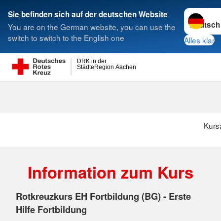
Sprache w
Sie befinden sich auf der deutschen Website
You are on the German website, you can use the
Suche
switch to switch to the English one
Alles klar
DRK in der
StädteRegion Aachen
Kurs
Information zum Kurs
Rotkreuzkurs EH Fortbildung (BG) - Erste
Hilfe Fortbildung