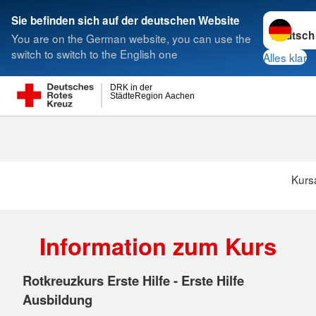
Sprache w
Sie befinden sich auf der deutschen Website
You are on the German website, you can use the
Suche
switch to switch to the English one
Alles klar
DRK in der
StädteRegion Aachen
Kurs
Information zum Kurs
Rotkreuzkurs Erste Hilfe - Erste Hilfe
Ausbildung