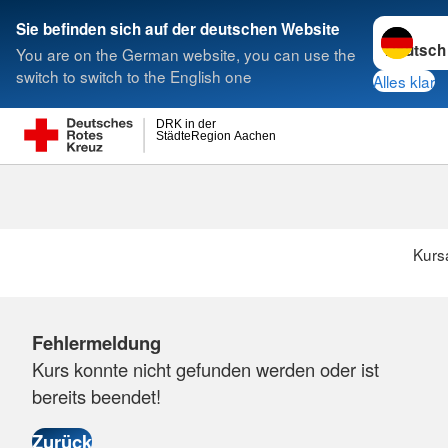
Sprache w
Sie befinden sich auf der deutschen Website
You are on the German website, you can use the
Suche
switch to switch to the English one
Alles klar
DRK in der
StädteRegion Aachen
Kurs
Fehlermeldung
Kurs konnte nicht gefunden werden oder ist
bereits beendet!