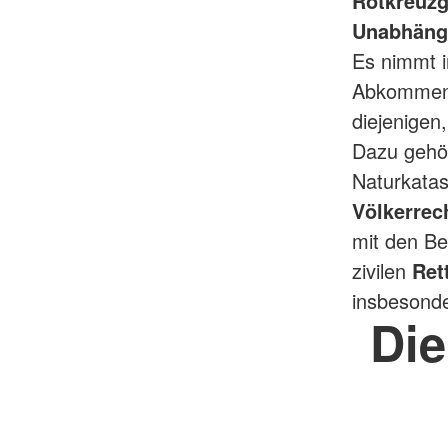
Rotkreuzg
Unabhängig
Es nimmt i
Abkommen 
diejenigen
Dazu gehö
Naturkatas
Völkerrec
mit den B
zivilen
Ret
insbesond
Die