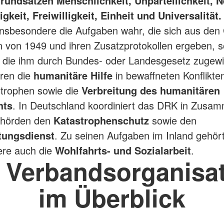
rundsätzen Menschlichkeit, Unparteilichkeit, Ne
keit, Freiwilligkeit, Einheit und Universalität.
nsbesondere die Aufgaben wahr, die sich aus den
von 1949 und ihren Zusatzprotokollen ergeben, s
, die ihm durch Bundes- oder Landesgesetz zugewi
ren die
humanitäre Hilfe
in bewaffneten Konflikte
trophen sowie die
Verbreitung des humanitären
hts
. In Deutschland koordiniert das DRK in Zusam
ehörden den
Katastrophenschutz
sowie den
tungsdienst
. Zu seinen Aufgaben im Inland gehör
ere auch die
Wohlfahrts- und Sozialarbeit
.
 Verbandsorganisa
im Überblick