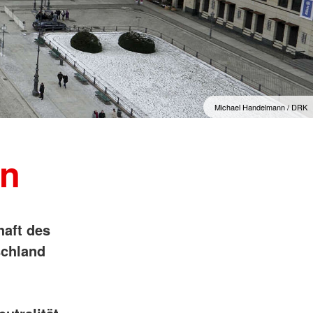
Wohlfahrt und Sozialarbeit
r
Generalsekretariat
ver
Rotes Kreuz international
AGB, Impressum &
Datenschutz
mular
er
Allgemeine Geschäftsbedingungen
(AGB)
inder
Michael Handelmann / DRK
Datenschutzerklärung
Impressum
en
haft des
schland