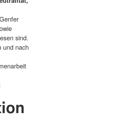
utralität,
 Genfer
owie
esen sind.
n und nach
menarbeit
t
tion