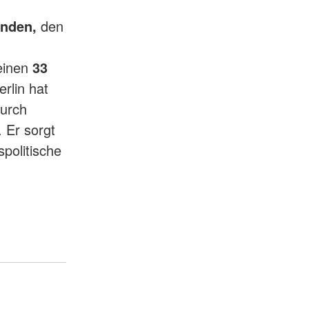
nden,
den
einen
33
rlin hat
durch
 Er sorgt
politische