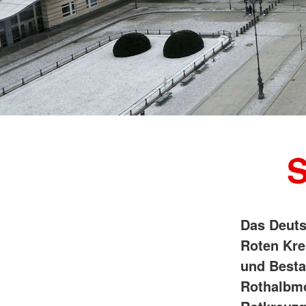
Existenzsichernde 
Mitgliederservice u
Medizinischer Transportdienst
Pflege
Migration und Integr
öffentl. Rettungsdien
Integrationsagentur
Schwerbehindertenv
Kleiderläden
Verwaltung
S
Das Deuts
Roten Kre
und Besta
Rothalbm