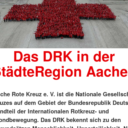
Hilfe
Jugendrotkreuz
nd Ehrenamt
DRK Serve
Reparaturcafé
Wasserwacht
ation
HiOrg-Ser
Wohlfahrt und Sozialarbeit
st
en
Kontakt
ertretung
Einheiten
Kontaktfor
Einsatzeinheiten
Adressfind
Rettungshundeeinheit
Angebotsf
Wasserrettungszug
Das DRK in der
Kursfinder
tädteRegion Aach
che Rote Kreuz e. V. ist die Nationale Gesellsc
uzes auf dem Gebiet der Bundesrepublik Deut
ndteil der Internationalen Rotkreuz- und
ondbewegung. Das DRK bekennt sich zu den