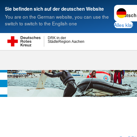
Sprache w
Sie befinden sich auf der deutschen Website
You are on the German website, you can use the
Suche
switch to switch to the English one
Alles klar
DRK in der
StädteRegion Aachen