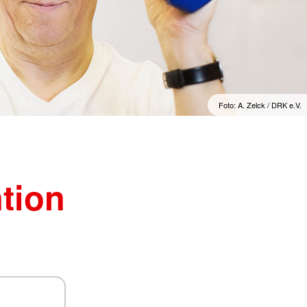
Wohlfahrt und Sozialarbeit
r
Generalsekretariat
ver
Rotes Kreuz international
AGB, Impressum &
Datenschutz
mular
er
Allgemeine Geschäftsbedingungen
(AGB)
inder
Foto: A. Zelck / DRK e.V.
Datenschutzerklärung
Impressum
tion