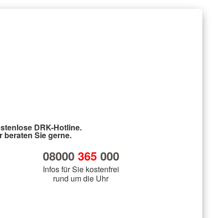
Wohlfahrt und Sozialarbeit
r
Generalsekretariat
ver
Rotes Kreuz international
AGB, Impressum &
Datenschutz
mular
er
Allgemeine Geschäftsbedingungen
(AGB)
inder
Datenschutzerklärung
Impressum
stenlose DRK-Hotline.
r beraten Sie gerne.
08000
365
000
Infos für Sie kostenfrei
rund um die Uhr