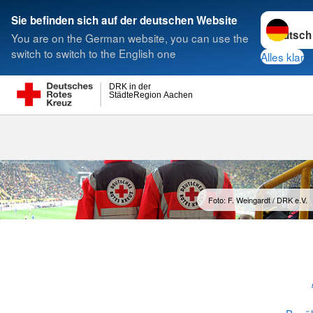
Sprache w
Sie befinden sich auf der deutschen Website
You are on the German website, you can use the
Suche
switch to switch to the English one
Alles klar
DRK in der
StädteRegion Aachen
Sanitätswach
Foto: F. Weingardt / DRK e.V.