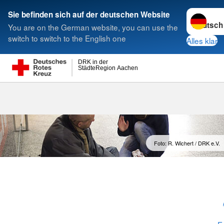
Sprache w
Sie befinden sich auf der deutschen Website
You are on the German website, you can use the
Suche
switch to switch to the English one
Alles klar
DRK in der
StädteRegion Aachen
Freiwilliges S
Foto: R. Wichert / DRK e.V.