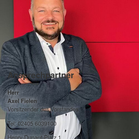
Ansprechpartner
Herr
Axel Fielen
Vorsitzender des Vorstandes
Tel: 02405 6039100
Henry-Dunant-Platz 1