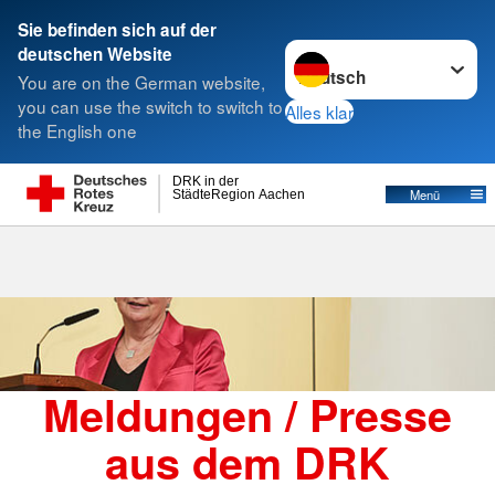
Sie befinden sich auf der
Sprache wechseln zu
deutschen Website
Suche
You are on the German website,
you can use the switch to switch to
Alles klar
the English one
Meldungen des Bundesverbandes
DRK in der
Menü
StädteRegion Aachen
Meldungen / Presse
aus dem DRK