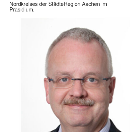
Nordkreises der StädteRegion Aachen im
Präsidium.