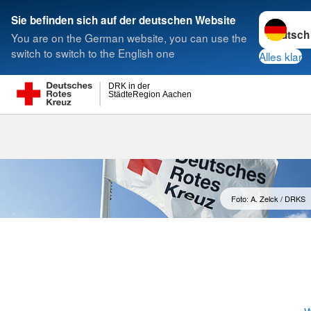
Sprache w
Sie befinden sich auf der deutschen Website
You are on the German website, you can use the
Suche
switch to switch to the English one
Alles klar
DRK in der
StädteRegion Aachen
Präsidium
Foto: A. Zelck / DRKS