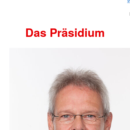
W
Das Präsidium