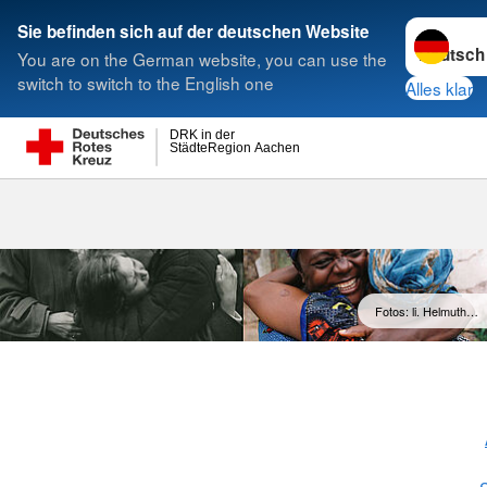
Sprache w
Sie befinden sich auf der deutschen Website
You are on the German website, you can use the
Suche
switch to switch to the English one
Alles klar
DRK in der
StädteRegion Aachen
Suchdienst
Fotos: li. Helmuth…