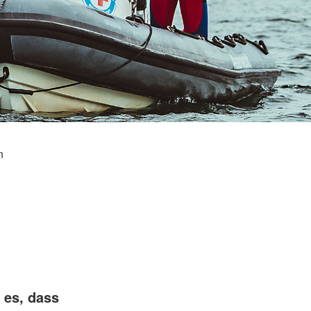
Wohlfahrt und Sozialarbeit
r
Generalsekretariat
ver
Rotes Kreuz international
AGB, Impressum &
Datenschutz
mular
er
Allgemeine Geschäftsbedingungen
(AGB)
inder
Datenschutzerklärung
Impressum
n
t es, dass