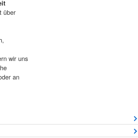
it
t über
h,
rn wir uns
che
oder an