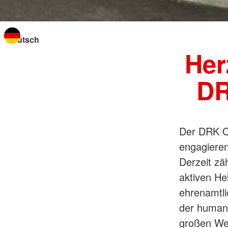
Sprache wechseln zu
Her
DR
Der DRK Or
engagieren
Derzeit zä
aktiven He
ehrenamtli
der humani
großen Wer