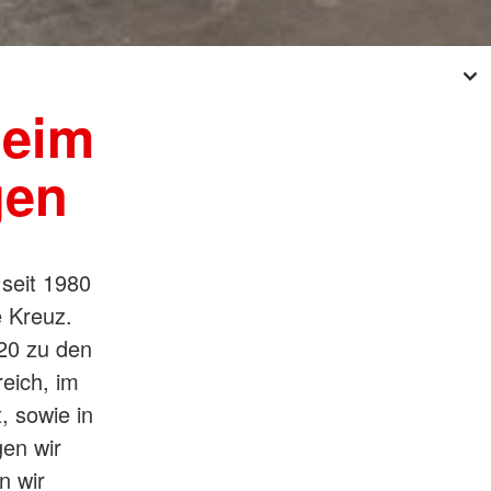
beim
gen
 seit 1980
 Kreuz.
 20 zu den
reich, im
, sowie in
gen wir
n wir