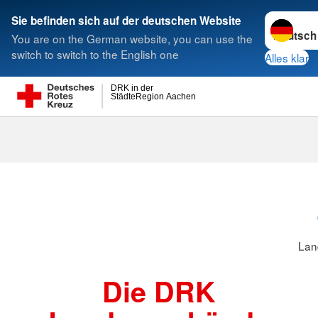
Sprache w
Sie befinden sich auf der deutschen Website
You are on the German website, you can use the
Suche
switch to switch to the English one
Alles klar
DRK in der
StädteRegion Aachen
Landesverbä
Lan
Die DRK