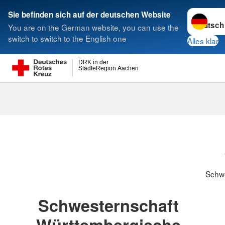
Sprache w
Sie befinden sich auf der deutschen Website
You are on the German website, you can use the
Suche
switch to switch to the English one
Alles klar
DRK in der
StädteRegion Aachen
Schwesternsc
Schw
Schwesternschaft
Württembergische