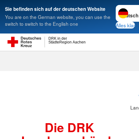
Sprache w
Sie befinden sich auf der deutschen Website
You are on the German website, you can use the
Suche
switch to switch to the English one
Alles klar
DRK in der
StädteRegion Aachen
Landesverbä
Lan
Die DRK