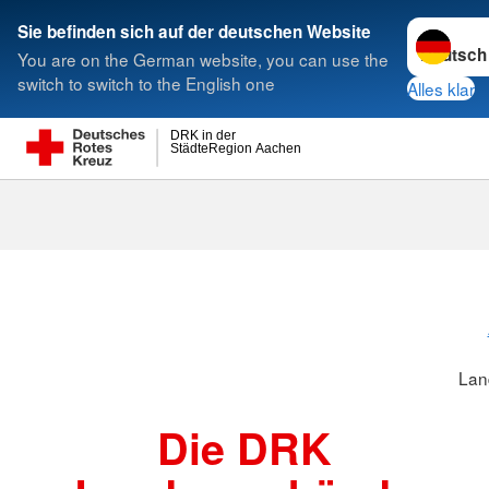
Sprache w
Sie befinden sich auf der deutschen Website
You are on the German website, you can use the
Suche
switch to switch to the English one
Alles klar
DRK in der
StädteRegion Aachen
Landesverbä
Lan
Die DRK