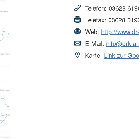
Hilfe
Jugendrotkreuz
nd Ehrenamt
DRK Serve
Telefon:
03628 619
Reparaturcafé
Wasserwacht
ation
HiOrg-Ser
Wohlfahrt und Sozialarbeit
st
en
Telefax:
03628 619
Kontakt
ertretung
Einheiten
Web:
http://www.dr
Kontaktfor
Einsatzeinheiten
Adressfind
E-Mail:
info@drk-ar
Rettungshundeeinheit
Angebotsf
Wasserrettungszug
Karte:
Link zur Go
Kursfinder