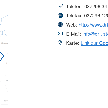
Hilfe
Jugendrotkreuz
nd Ehrenamt
DRK Serve
Telefon:
037296 34
Reparaturcafé
Wasserwacht
ation
HiOrg-Ser
Wohlfahrt und Sozialarbeit
st
en
Telefax:
037296 12
Kontakt
ertretung
Einheiten
Web:
http://www.drk
Kontaktfor
Einsatzeinheiten
Adressfind
E-Mail:
info@drk-st
Rettungshundeeinheit
Angebotsf
Wasserrettungszug
Karte:
Link zur Go
Kursfinder