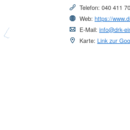
Hilfe
Jugendrotkreuz
nd Ehrenamt
DRK Serve
Telefon:
040 411 7
Reparaturcafé
Wasserwacht
ation
HiOrg-Ser
Wohlfahrt und Sozialarbeit
st
en
Web:
https://www.d
Kontakt
ertretung
Einheiten
E-Mail:
info@drk-ei
Kontaktfor
Einsatzeinheiten
Adressfind
Karte:
Link zur Go
Rettungshundeeinheit
Angebotsf
Wasserrettungszug
Kursfinder