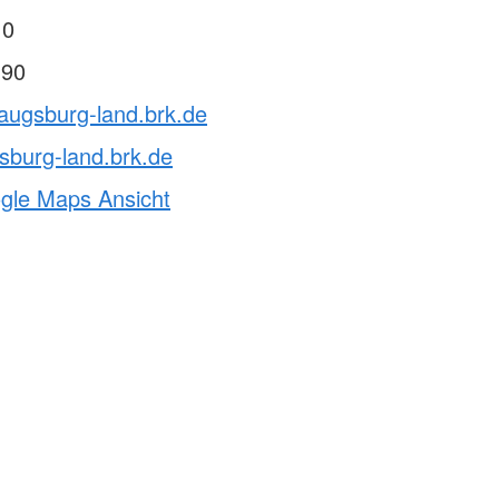
Schwesternschaften
Wohlfahrt und Sozialarbeit
r
 0
Generalsekretariat
ver
Rotes Kreuz international
 90
AGB, Impressum &
augsburg-land.brk.de
mular
Datenschutz
er
sburg-land.brk.de
Allgemeine Geschäftsbedingungen
inder
(AGB)
ogle Maps Ansicht
Datenschutzerklärung
Impressum