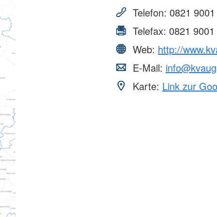
Hilfe
Jugendrotkreuz
nd Ehrenamt
DRK Serve
Telefon:
0821 9001
Reparaturcafé
Wasserwacht
ation
HiOrg-Ser
Wohlfahrt und Sozialarbeit
st
en
Telefax:
0821 9001
Kontakt
ertretung
Einheiten
Web:
http://www.kv
Kontaktfor
Einsatzeinheiten
Adressfind
E-Mail:
info@kvaug
Rettungshundeeinheit
Angebotsf
Wasserrettungszug
Karte:
Link zur Go
Kursfinder