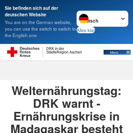
Sie befinden sich auf der
Sprache wechseln zu
deutschen Website
Suche
You are on the German website,
you can use the switch to switch to
Alles klar
the English one
DRK in der
Menü
StädteRegion Aachen
17.10.2022
· Pressemitteilung
Bundesverband
Welternährungstag:
DRK warnt -
Ernährungskrise in
Madagaskar besteht